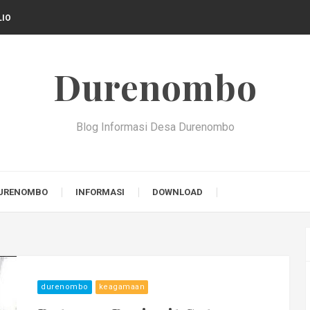
LIO
Durenombo
Blog Informasi Desa Durenombo
URENOMBO
INFORMASI
DOWNLOAD
durenombo
keagamaan