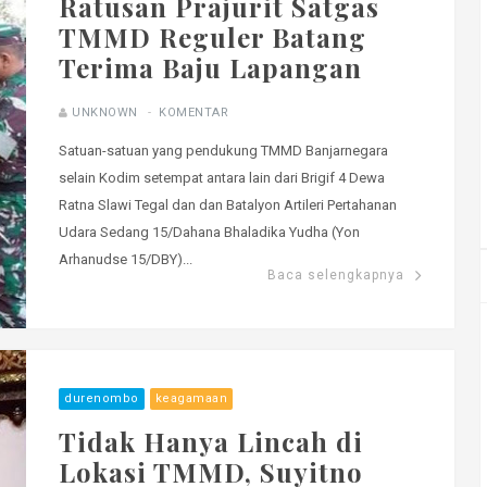
Ratusan Prajurit Satgas
TMMD Reguler Batang
Terima Baju Lapangan
UNKNOWN
KOMENTAR
Satuan-satuan yang pendukung TMMD Banjarnegara
selain Kodim setempat antara lain dari Brigif 4 Dewa
Ratna Slawi Tegal dan dan Batalyon Artileri Pertahanan
Udara Sedang 15/Dahana Bhaladika Yudha (Yon
Arhanudse 15/DBY)...
Baca selengkapnya
durenombo
keagamaan
Tidak Hanya Lincah di
Lokasi TMMD, Suyitno