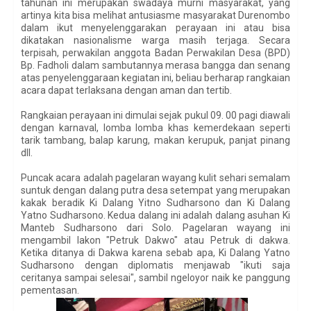
tahunan ini merupakan swadaya murni masyarakat, yang
artinya kita bisa melihat antusiasme masyarakat Durenombo
dalam ikut menyelenggarakan perayaan ini atau bisa
dikatakan nasionalisme warga masih terjaga. Secara
terpisah, perwakilan anggota Badan Perwakilan Desa (BPD)
Bp. Fadholi dalam sambutannya merasa bangga dan senang
atas penyelenggaraan kegiatan ini, beliau berharap rangkaian
acara dapat terlaksana dengan aman dan tertib.
Rangkaian perayaan ini dimulai sejak pukul 09. 00 pagi diawali
dengan karnaval, lomba lomba khas kemerdekaan seperti
tarik tambang, balap karung, makan kerupuk, panjat pinang
dll.
Puncak acara adalah pagelaran wayang kulit sehari semalam
suntuk dengan dalang putra desa setempat yang merupakan
kakak beradik Ki Dalang Yitno Sudharsono dan Ki Dalang
Yatno Sudharsono. Kedua dalang ini adalah dalang asuhan Ki
Manteb Sudharsono dari Solo. Pagelaran wayang ini
mengambil lakon "Petruk Dakwo" atau Petruk di dakwa.
Ketika ditanya di Dakwa karena sebab apa, Ki Dalang Yatno
Sudharsono dengan diplomatis menjawab "ikuti saja
ceritanya sampai selesai", sambil ngeloyor naik ke panggung
pementasan.