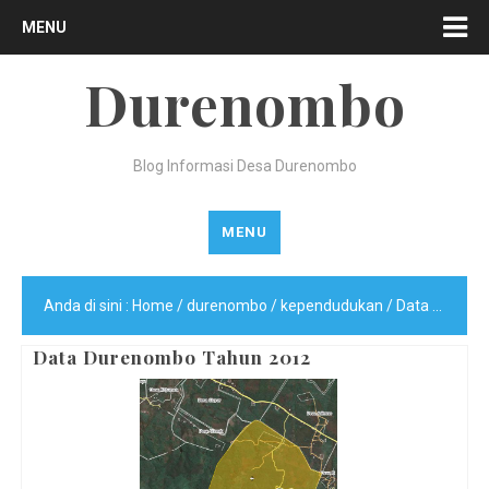
MENU
Durenombo
Blog Informasi Desa Durenombo
MENU
Anda di sini :
Home
/
durenombo
/
kependudukan
/
Data Durenombo Tahun 2012
Data Durenombo Tahun 2012