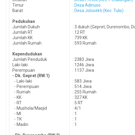
Timur
:
Desa Adinuso
Barat
:
Desa Jolosekti (Kec. Tulis)
Pedukuhan
Jumlah Dukuh
: 3 dukuh (Gepret, Durenombo, D
Jumlah RT
: 12 RT
Jumlah KK
: 739 KK
Jumlah Rumah
: 593 Rumah
Kependudukan
Jumlah Penduduk
: 2383 Jiwa
Laki-laki
: 1246 Jiwa
Perempuan
: 1137 Jiwa
- Dk. Gepret (RW.1)
- Laki-laki
: 583 Jiwa
- Perempuan
: 514 Jiwa
- Rumah
: 255 Rumah
- KK
: 327 KK
- RT
: 5 RT
- Mushola/Masjid
: 4/1
- MI
: 1
- TK
: 1
- Madin
: 1