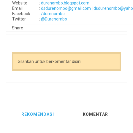
Website
:
durenombo.blogspot.com
Email
:
dsdurenombo@gmail.com
|
dsdurenombo@yaho
Facebook
:
/durenombo
Twitter
:
@Durenombo
Share
Silahkan untuk berkomentar disini
REKOMENDASI
KOMENTAR