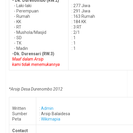
- Dk. Durenombo (RW.2)
- Laki-laki
: 277 Jiwa
- Perempuan
: 291 Jiwa
- Rumah
: 163 Rumah
- KK
: 184 KK
- RT
: 3 RT
- Mushola/Masjid
: 2/1
- SD
: 1
- TK
: 1
- Madin
: 1
-Dk. Durensari (RW.3)
Maaf dalam Arsip
kami tidak menemukannya
*Arsip Desa Durenombo 2012
Written
:
Admin
Sumber
: Arsip Balaidesa
Peta
:
Wikimapia
Contact