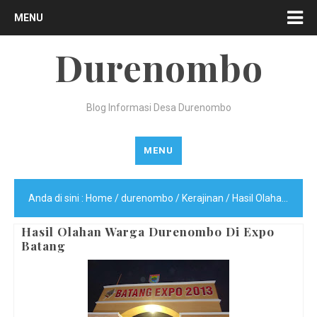
MENU
Durenombo
Blog Informasi Desa Durenombo
MENU
Anda di sini :
Home
/
durenombo
/
Kerajinan
/
Hasil Olahan Warga Durenombo Di Expo Batang
Hasil Olahan Warga Durenombo Di Expo
Batang