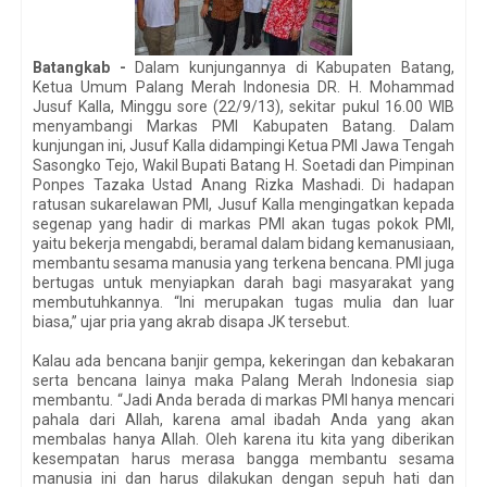
Batangkab -
Dalam kunjungannya di Kabupaten Batang,
Ketua Umum Palang Merah Indonesia DR. H. Mohammad
Jusuf Kalla, Minggu sore (22/9/13), sekitar pukul 16.00 WIB
menyambangi Markas PMI Kabupaten Batang. Dalam
kunjungan ini, Jusuf Kalla didampingi Ketua PMI Jawa Tengah
Sasongko Tejo, Wakil Bupati Batang H. Soetadi dan Pimpinan
Ponpes Tazaka Ustad Anang Rizka Mashadi. Di hadapan
ratusan sukarelawan PMI, Jusuf Kalla mengingatkan kepada
segenap yang hadir di markas PMI akan tugas pokok PMI,
yaitu bekerja mengabdi, beramal dalam bidang kemanusiaan,
membantu sesama manusia yang terkena bencana. PMI juga
bertugas untuk menyiapkan darah bagi masyarakat yang
membutuhkannya. “Ini merupakan tugas mulia dan luar
biasa,” ujar pria yang akrab disapa JK tersebut.
Kalau ada bencana banjir gempa, kekeringan dan kebakaran
serta bencana lainya maka Palang Merah Indonesia siap
membantu. “Jadi Anda berada di markas PMI hanya mencari
pahala dari Allah, karena amal ibadah Anda yang akan
membalas hanya Allah. Oleh karena itu kita yang diberikan
kesempatan harus merasa bangga membantu sesama
manusia ini dan harus dilakukan dengan sepuh hati dan