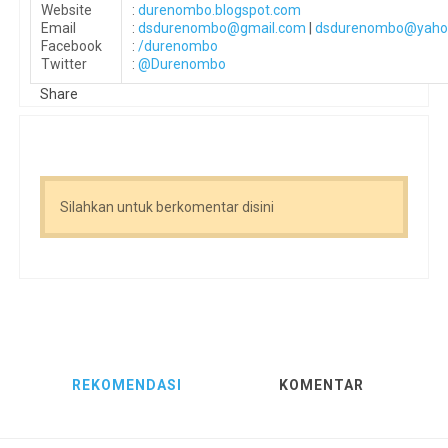
Website
:
durenombo.blogspot.com
Email
:
dsdurenombo@gmail.com
|
dsdurenombo@yaho
Facebook
:
/durenombo
Twitter
:
@Durenombo
Share
Silahkan untuk berkomentar disini
REKOMENDASI
KOMENTAR