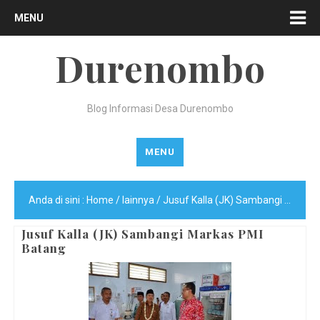
MENU
Durenombo
Blog Informasi Desa Durenombo
MENU
Anda di sini :
Home
/
lainnya
/
Jusuf Kalla (JK) Sambangi Markas PMI Batang
Jusuf Kalla (JK) Sambangi Markas PMI
Batang