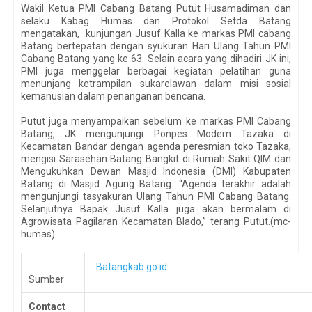
Wakil Ketua PMI Cabang Batang Putut Husamadiman dan
selaku Kabag Humas dan Protokol Setda Batang
mengatakan, kunjungan Jusuf Kalla ke markas PMI cabang
Batang bertepatan dengan syukuran Hari Ulang Tahun PMI
Cabang Batang yang ke 63. Selain acara yang dihadiri JK ini,
PMI juga menggelar berbagai kegiatan pelatihan guna
menunjang ketrampilan sukarelawan dalam misi sosial
kemanusian dalam penanganan bencana.
Putut juga menyampaikan sebelum ke markas PMI Cabang
Batang, JK mengunjungi Ponpes Modern Tazaka di
Kecamatan Bandar dengan agenda peresmian toko Tazaka,
mengisi Sarasehan Batang Bangkit di Rumah Sakit QIM dan
Mengukuhkan Dewan Masjid Indonesia (DMI) Kabupaten
Batang di Masjid Agung Batang. “Agenda terakhir adalah
mengunjungi tasyakuran Ulang Tahun PMI Cabang Batang.
Selanjutnya Bapak Jusuf Kalla juga akan bermalam di
Agrowisata Pagilaran Kecamatan Blado,” terang Putut.(mc-
humas)
:
Batangkab.go.id
Sumber
Contact