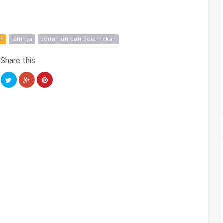
an
lainnya
pertanian dan peternakan