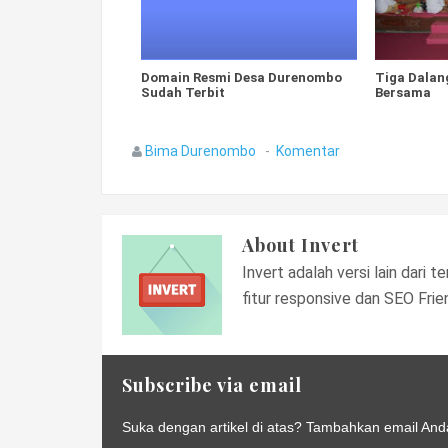
Domain Resmi Desa Durenombo
Tiga Dalan
Sudah Terbit
Bersama
Bima Durenombo
Komentar
About
Invert
Invert adalah versi lain dari
fitur responsive dan SEO Frien
Subscribe via email
Suka dengan artikel di atas? Tambahkan email And