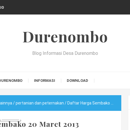
IO
Durenombo
Blog Informasi Desa Durenombo
DURENOMBO
INFORMASI
DOWNLOAD
lainnya
/
pertanian dan peternakan
/
Daftar Harga Sembako 20 Maret 2013
embako 20 Maret 2013