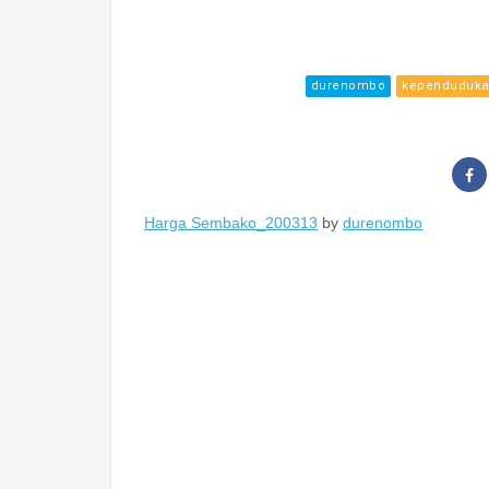
durenombo
kependuduk
Harga Sembako_200313
by
durenombo