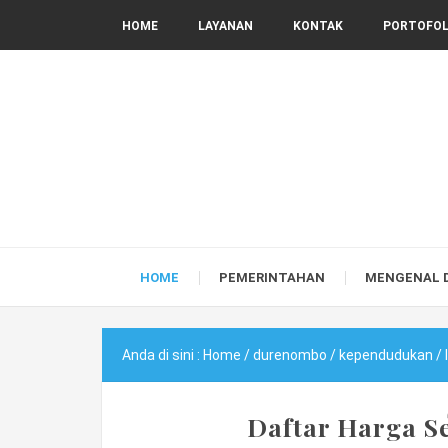
HOME
LAYANAN
KONTAK
PORTOFOL
HOME
PEMERINTAHAN
MENGENAL 
Anda di sini :
Home
/
durenombo
/
kependudukan
/
Daftar Harga S