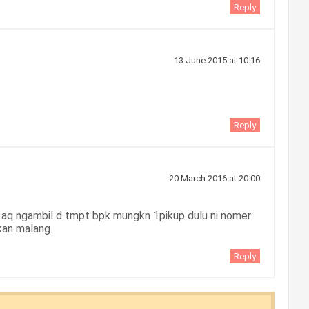
Reply
13 June 2015 at 10:16
Reply
20 March 2016 at 20:00
 aq ngambil d tmpt bpk mungkn 1pikup dulu ni nomer
kan malang.
Reply