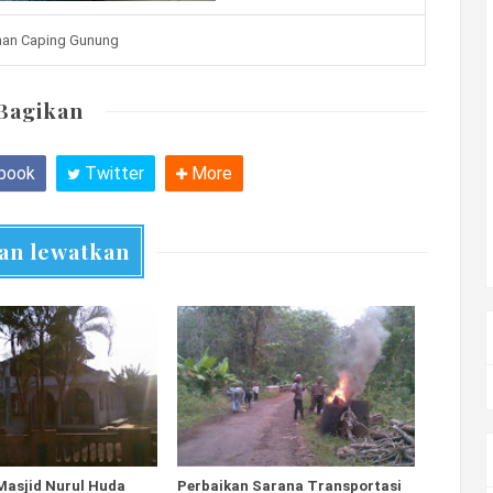
inan Caping Gunung
Bagikan
book
Twitter
More
an lewatkan
Masjid Nurul Huda
Perbaikan Sarana Transportasi