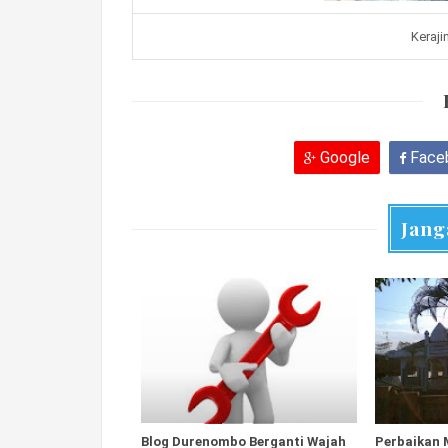
Keraj
Google
Face
Jang
Blog Durenombo Berganti Wajah
Perbaikan 