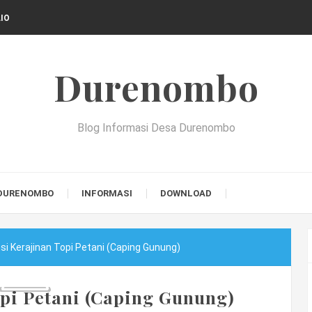
IO
Durenombo
Blog Informasi Desa Durenombo
DURENOMBO
INFORMASI
DOWNLOAD
si Kerajinan Topi Petani (Caping Gunung)
opi Petani (Caping Gunung)