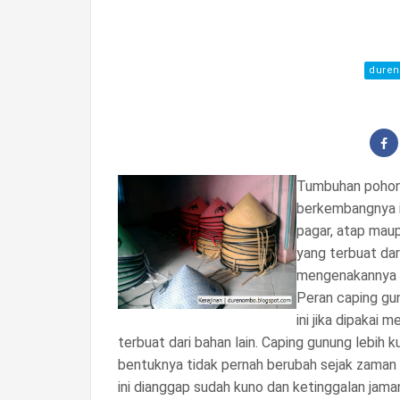
dure
Tumbuhan pohon 
berkembangnya in
pagar, atap mau
yang terbuat dar
mengenakannya p
Peran caping gu
ini jika dipakai
terbuat dari bahan lain. Caping gunung lebih 
bentuknya tidak pernah berubah sejak zaman d
ini dianggap sudah kuno dan ketinggalan jama