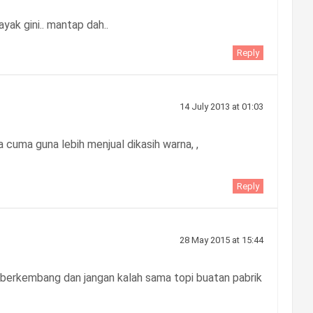
ayak gini.. mantap dah..
Reply
14 July 2013 at 01:03
a cuma guna lebih menjual dikasih warna, ,
Reply
28 May 2015 at 15:44
p berkembang dan jangan kalah sama topi buatan pabrik