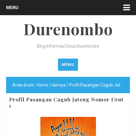
MENU
Durenombo
Blog Informasi Desa Durenombo
MENU
Anda di sini :
Home
/
lainnya
/
Profil Pasangan Cagub Jateng Nomor Urut 1
Profil Pasangan Cagub Jateng Nomor Urut
1