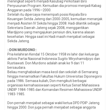
meningkat seperti menjadi Kasubag Perkotaan Biro
Penyusunan Program. Kemudian dia promosi menjadi Kabag
Anggaran pada 1996—2000.
Setelah itu dipercaya menempati posisi Kepala Biro
Keuangan Setda Jateng dari 2000-2005, kemudian menanjak
menjadi Asisten IV Sekda hingga 2008. Hadi dilantik sebagai
Sekretaris Daerah Jateng sejak 2008, menggantikan
Mardjijono yang mengajukan pensiun dini, karena alasan
kesehatan. Hingga saat ini Hadi masih menjabat sebagai
Sekda Jateng.
::DON MURDONO::
Pria kelahiran Kendal 15 Oktober 1958 ini lahir dari keluarga
aktivis Partai Nasional Indonesia Sugito Wiryohamidjoyo dan
Rustiawati. Don Murdono adalah anak ke 9 dari 11
bersaudara.
Beliau menghabiskan masa kecil dan sekolah di Semarang
hingga menamatkan Fakultas Hukum Universitas Diponegoro
pada 1986. Semasa kuliah, Don mengikuti berbagai
organisasi kemahasiswaan seperti Ketua Senat Mahasiswa
UNDIP 1984-1985 dan Komandan Resimen Mahasiswa UNDIP
1983-1985.
Don pernah menjabat sebagai wakil ketua DPD PDIP Jateng
hingga 2000. Don juga pernah menjabat sebagai anggota