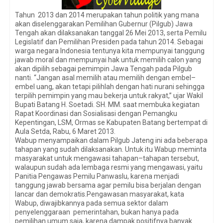
Tahun 2013 dan 2014 merupakan tahun politik yang mana
akan diselenggarakan Pemilihan Gubernur (Pilgub) Jawa
Tengah akan dilaksanakan tanggal 26 Mei 2013, serta Pemilu
Legislatif dan Pemilihan Presiden pada tahun 2014. Sebagai
warga negara Indonesia tentunya kita mempunyai tanggung
jawab moral dan mempunyai hak untuk memilih calon yang
akan dipilih sebagai pemimpin Jawa Tengah pada Pilgub
nanti. “Jangan asal memilih atau memilih dengan embel–
embel uang, akan tetapi pilihlah dengan hati nurani sehingga
terpilih pemimpin yang mau bekerja untuk rakyat,” ujar Wakil
Bupati Batang H. Soetadi. SH. MM. saat membuka kegiatan
Rapat Koordinasi dan Sosialisasi dengan Pemangku
Kepentingan, LSM, Ormas se Kabupaten Batang bertempat di
Aula Setda, Rabu, 6 Maret 2013.
Wabup menyampaikan dalam Pilgub Jateng ini ada beberapa
tahapan yang sudah dilaksanakan. Untuk itu Wabup meminta
masyarakat untuk mengawasi tahapan–tahapan tersebut,
walaupun sudah ada lembaga resmi yang mengawasi, yaitu
Panitia Pengawas Pemilu Panwaslu, karena menjadi
tanggung jawab bersama agar pemilu bisa berjalan dengan
lancar dan demokratis.Pengawasan masyarakat, kata
Wabup, diwajibkannya pada semua sektor dalam
penyelenggaraan pemerintahan, bukan hanya pada
pemilihan umum saja, karena dampak positifnya banyak