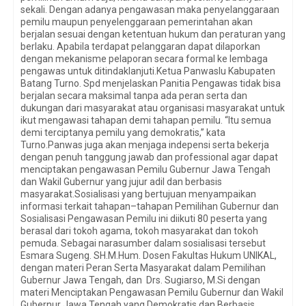
sekali. Dengan adanya pengawasan maka penyelanggaraan
pemilu maupun penyelenggaraan pemerintahan akan
berjalan sesuai dengan ketentuan hukum dan peraturan yang
berlaku. Apabila terdapat pelanggaran dapat dilaporkan
dengan mekanisme pelaporan secara formal ke lembaga
pengawas untuk ditindaklanjuti.Ketua Panwaslu Kabupaten
Batang Turno. Spd menjelaskan Panitia Pengawas tidak bisa
berjalan secara maksimal tanpa ada peran serta dan
dukungan dari masyarakat atau organisasi masyarakat untuk
ikut mengawasi tahapan demi tahapan pemilu. “Itu semua
demi terciptanya pemilu yang demokratis,” kata
Turno.Panwas juga akan menjaga indepensi serta bekerja
dengan penuh tanggung jawab dan professional agar dapat
menciptakan pengawasan Pemilu Gubernur Jawa Tengah
dan Wakil Gubernur yang jujur adil dan berbasis
masyarakat.Sosialisasi yang bertujuan menyampaikan
informasi terkait tahapan–tahapan Pemilihan Gubernur dan
Sosialisasi Pengawasan Pemilu ini diikuti 80 peserta yang
berasal dari tokoh agama, tokoh masyarakat dan tokoh
pemuda. Sebagai narasumber dalam sosialisasi tersebut
Esmara Sugeng. SH.M.Hum. Dosen Fakultas Hukum UNIKAL,
dengan materi Peran Serta Masyarakat dalam Pemilihan
Gubernur Jawa Tengah, dan Drs. Sugiarso, M.Si dengan
materi Menciptakan Pengawasan Pemilu Gubernur dan Wakil
Gubernur Jawa Tengah yang Demokratis dan Berbasis