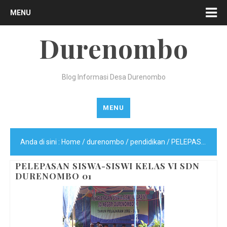
MENU
Durenombo
Blog Informasi Desa Durenombo
MENU
Anda di sini :
Home
/
durenombo
/
pendidikan
/
PELEPASAN SISWA-SISWI KELAS VI SDN DURENOMBO 01
PELEPASAN SISWA-SISWI KELAS VI SDN
DURENOMBO 01