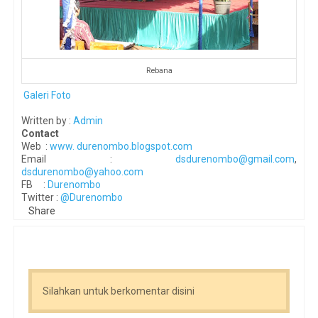
Rebana
Galeri Foto
Written by :
Admin
Contact
Web :
www. durenombo.blogspot.com
Email :
dsdurenombo@gmail.com
,
dsdurenombo@yahoo.com
FB :
Durenombo
Twitter :
@Durenombo
Share
Silahkan untuk berkomentar disini