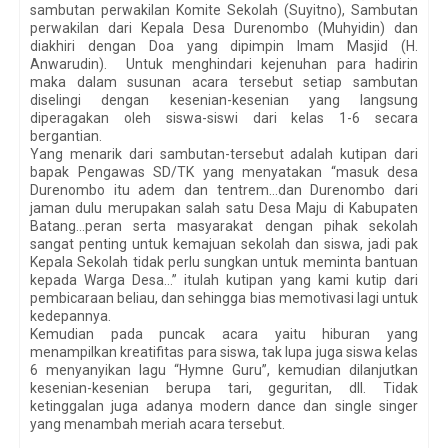
sambutan perwakilan Komite Sekolah (Suyitno), Sambutan
perwakilan dari Kepala Desa Durenombo (Muhyidin) dan
diakhiri dengan Doa yang dipimpin Imam Masjid (H.
Anwarudin).
Untuk menghindari kejenuhan para hadirin
maka dalam susunan acara tersebut setiap sambutan
diselingi dengan kesenian-kesenian yang langsung
diperagakan oleh siswa-siswi dari kelas 1-6 secara
bergantian.
Yang menarik dari sambutan-tersebut adalah kutipan dari
bapak Pengawas SD/TK yang menyatakan “masuk desa
Durenombo itu adem dan tentrem…dan Durenombo dari
jaman dulu merupakan salah satu Desa Maju di Kabupaten
Batang…peran serta masyarakat dengan pihak sekolah
sangat penting untuk kemajuan sekolah dan siswa, jadi pak
Kepala Sekolah tidak perlu sungkan untuk meminta bantuan
kepada Warga Desa…” itulah kutipan yang kami kutip dari
pembicaraan beliau, dan sehingga bias memotivasi lagi untuk
kedepannya.
Kemudian pada puncak acara yaitu hiburan yang
menampilkan kreatifitas para siswa, tak lupa juga siswa kelas
6 menyanyikan lagu “Hymne Guru”, kemudian dilanjutkan
kesenian-kesenian berupa tari, geguritan, dll. Tidak
ketinggalan juga adanya modern dance dan single singer
yang menambah meriah acara tersebut.