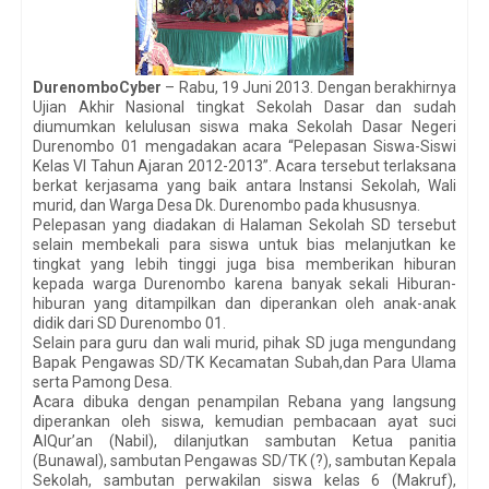
DurenomboCyber
– Rabu, 19 Juni 2013. Dengan berakhirnya
Ujian Akhir Nasional tingkat Sekolah Dasar dan sudah
diumumkan kelulusan siswa maka Sekolah Dasar Negeri
Durenombo 01 mengadakan acara “Pelepasan Siswa-Siswi
Kelas VI Tahun Ajaran 2012-2013”. Acara tersebut terlaksana
berkat kerjasama yang baik antara Instansi Sekolah, Wali
murid, dan Warga Desa Dk. Durenombo pada khususnya.
Pelepasan yang diadakan di Halaman Sekolah SD tersebut
selain membekali para siswa untuk bias melanjutkan ke
tingkat yang lebih tinggi juga bisa memberikan hiburan
kepada warga Durenombo karena banyak sekali Hiburan-
hiburan yang ditampilkan dan diperankan oleh anak-anak
didik dari SD Durenombo 01.
Selain para guru dan wali murid, pihak SD juga mengundang
Bapak Pengawas SD/TK Kecamatan Subah,dan Para Ulama
serta Pamong Desa.
Acara dibuka dengan penampilan Rebana yang langsung
diperankan oleh siswa, kemudian pembacaan ayat suci
AlQur’an (Nabil), dilanjutkan sambutan Ketua panitia
(Bunawal), sambutan Pengawas SD/TK (?), sambutan Kepala
Sekolah, sambutan perwakilan siswa kelas 6 (Makruf),