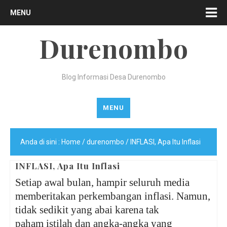
MENU
Durenombo
Blog Informasi Desa Durenombo
MENU
Anda di sini :
Home
/
durenombo
/
INFLASI, Apa Itu Inflasi
INFLASI, Apa Itu Inflasi
Setiap awal bulan, hampir seluruh media
memberitakan perkembangan inflasi. Namun,
tidak sedikit yang abai karena tak
paham istilah dan angka-angka yang