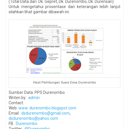
(Total Data dari: Dk. Gepret, Dk. Durenombo, Dk. Durensari)
Untuk mengetahui prosentase dan keterangan lebih lanjut
silahkan lihat gambar dibawah ini:
Hasil Perhitungan Suara Desa Durenombo
Sumber Data: PPS Durenombo
Writen by :
admin
Contact:
Web:
www. durenombo.blogspot.com
Email :
dsdurenombo@gmail.com
,
dsdurenombo@yahoo.com
FB :
Durenombo
Twitter :
@Durenombo