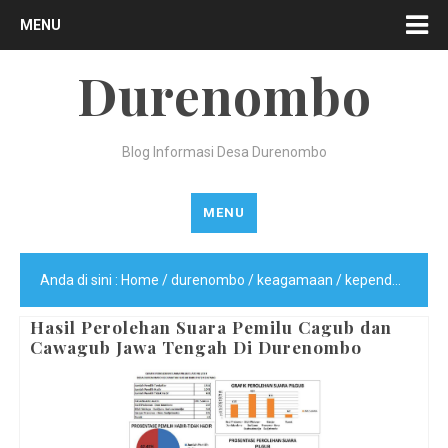
MENU
Durenombo
Blog Informasi Desa Durenombo
MENU
Anda di sini :
Home
/
durenombo
/
keagamaan
/
kependudukan
Hasil Perolehan Suara Pemilu Cagub dan
Cawagub Jawa Tengah Di Durenombo